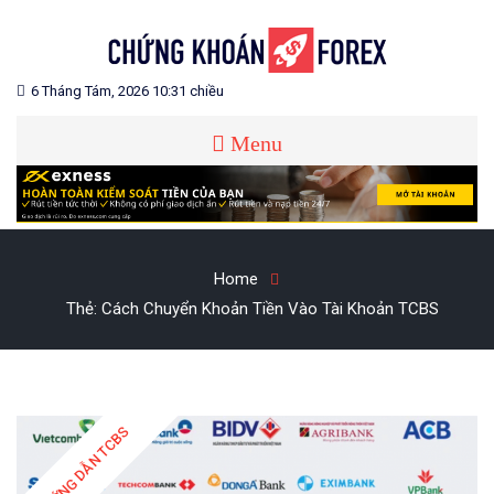
Skip
to
content
Blog chia sẻ về Chứng Khoán và Forex
CHỨNG KHOÁN FOREX
6 Tháng Tám, 2026 10:31 chiều
Menu
Home
Thẻ:
Cách Chuyển Khoản Tiền Vào Tài Khoản TCBS
HƯỚNG DẪN TCBS