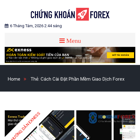
Skip
to
content
Blog chia sẻ về Chứng Khoán và Forex
CHỨNG KHOÁN FOREX
6 Tháng Tám, 2026 2:44 sáng
Menu
Home
Thẻ:
Cách Cài Đặt Phần Mềm Giao Dịch Forex
HƯỚNG DẪN EXNESS