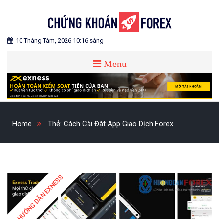
Skip
to
content
Blog chia sẻ về Chứng Khoán và Forex
CHỨNG KHOÁN FOREX
10 Tháng Tám, 2026 10:16 sáng
Menu
Home
Thẻ:
Cách Cài Đặt App Giao Dịch Forex
HƯỚNG DẪN EXNESS