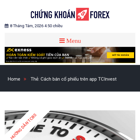
Skip
to
content
Blog chia sẻ về Chứng Khoán và Forex
CHỨNG KHOÁN FOREX
8 Tháng Tám, 2026 4:50 chiều
Menu
Home
Thẻ:
Cách bán cổ phiếu trên app TCInvest
HƯỚNG DẪN TCBS