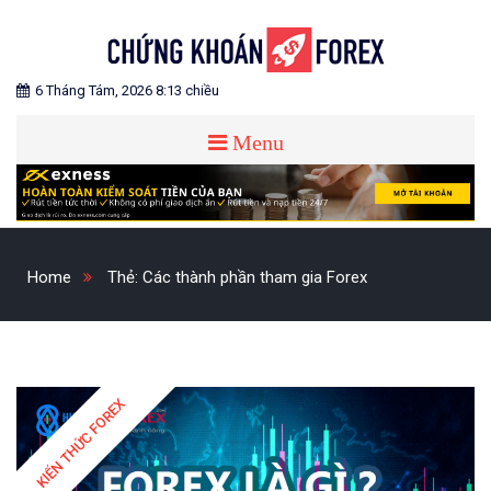
Skip
to
content
Blog chia sẻ về Chứng Khoán và Forex
CHỨNG KHOÁN FOREX
6 Tháng Tám, 2026 8:13 chiều
Menu
Home
Thẻ:
Các thành phần tham gia Forex
KIẾN THỨC FOREX