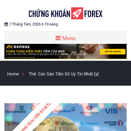
Skip
to
content
Blog chia sẻ về Chứng Khoán và Forex
CHỨNG KHOÁN FOREX
7 Tháng Tám, 2026 6:19 sáng
Menu
Home
Thẻ:
Các Sàn Tiền Số Uy Tín Nhất [y]
XẾP HẠNG SÀN TIỀN ẢO BITCOIN