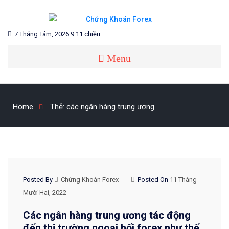
Skip
to
content
Blog chia sẻ về Chứng Khoán và Forex
CHỨNG KHOÁN FOREX
7 Tháng Tám, 2026 9:11 chiều
Menu
Home
Thẻ:
các ngân hàng trung ương
KIẾN THỨC CHỨNG KHOÁN
Posted By
Chứng Khoán Forex
Posted On
11 Tháng
Mười Hai, 2022
Các ngân hàng trung ương tác động
đến thị trường ngoại hối forex như thế