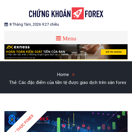
Skip
to
content
Blog chia sẻ về Chứng Khoán và Forex
CHỨNG KHOÁN FOREX
8 Tháng Tám, 2026 9:27 chiều
Menu
Home
Thẻ:
Các đặc điểm của tiền tệ được giao dịch trên sàn forex
KIẾN THỨC FOREX