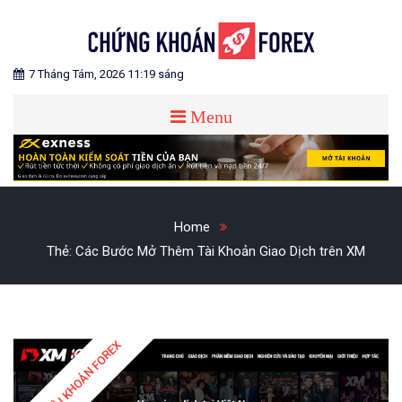
Skip
to
content
Blog chia sẻ về Chứng Khoán và Forex
CHỨNG KHOÁN FOREX
7 Tháng Tám, 2026 11:19 sáng
Menu
Home
Thẻ:
Các Bước Mở Thêm Tài Khoản Giao Dịch trên XM
MỞ TÀI KHOẢN FOREX