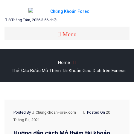
Skip
to
content
Blog chia sẻ về Chứng Khoán và Forex
CHỨNG KHOÁN FOREX
8 Tháng Tám, 2026 3:56 chiều
Menu
Home
Thẻ:
Các Bước Mở Thêm Tài Khoản Giao Dịch trên Exness
HƯỚNG DẪN EXNESS
Posted By
ChungKhoanForex.com
Posted On
20
Tháng Ba, 2021
Hướng dẫn cách Mở thêm tài khoản