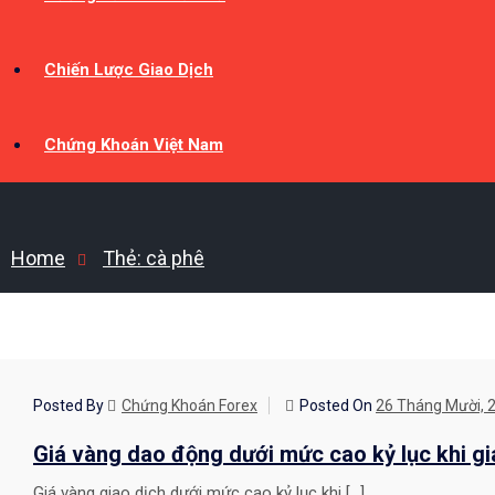
Chiến Lược Giao Dịch
Chứng Khoán Việt Nam
Home
Thẻ:
cà phê
CHIẾN LƯỢC GIAO DỊCH
Posted By
Chứng Khoán Forex
Posted On
26 Tháng Mười, 
Giá vàng dao động dưới mức cao kỷ lục khi gi
Giá vàng giao dịch dưới mức cao kỷ lục khi […]