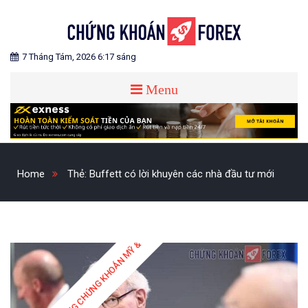
Skip
to
content
Blog chia sẻ về Chứng Khoán và Forex
CHỨNG KHOÁN FOREX
7 Tháng Tám, 2026 6:17 sáng
Menu
Home
Thẻ:
Buffett có lời khuyên các nhà đầu tư mới
THỊ TRƯỜNG CHỨNG KHOÁN MỸ & QUỐC TẾ