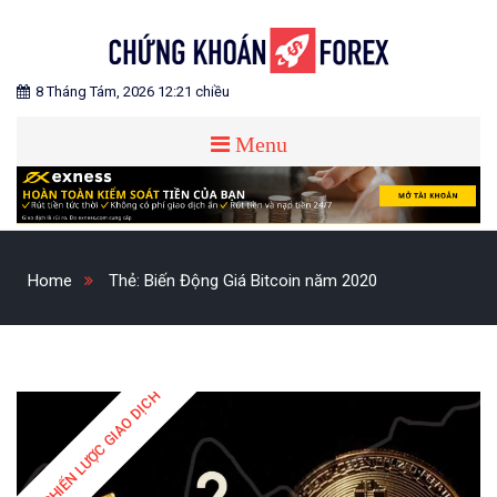
Skip
to
content
Blog chia sẻ về Chứng Khoán và Forex
CHỨNG KHOÁN FOREX
8 Tháng Tám, 2026 12:21 chiều
Menu
Home
Thẻ:
Biến Động Giá Bitcoin năm 2020
CHIẾN LƯỢC GIAO DỊCH