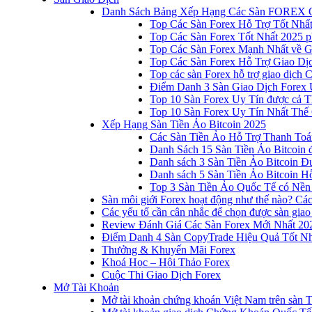
Danh Sách Bảng Xếp Hạng Các Sàn FOREX 
Top Các Sàn Forex Hỗ Trợ Tốt Nhấ
Top Các Sàn Forex Tốt Nhất 2025 p
Top Các Sàn Forex Mạnh Nhất về 
Top Các Sàn Forex Hỗ Trợ Giao D
Top các sàn Forex hỗ trợ giao dịch
Điểm Danh 3 Sàn Giao Dịch Forex 
Top 10 Sàn Forex Uy Tín được cả T
Top 10 Sàn Forex Uy Tín Nhất Thế
Xếp Hạng Sàn Tiền Ảo Bitcoin 2025
Các Sàn Tiền Ảo Hỗ Trợ Thanh Toá
Danh Sách 15 Sàn Tiền Ảo Bitcoin đ
Danh sách 3 Sàn Tiền Ảo Bitcoin 
Danh sách 5 Sàn Tiền Ảo Bitcoin Hỗ
Top 3 Sàn Tiền Ảo Quốc Tế có Nền
Sàn môi giới Forex hoạt động như thế nào? Các 
Các yếu tố cần cân nhắc để chọn được sàn giao
Review Đánh Giá Các Sàn Forex Mới Nhất 20
Điểm Danh 4 Sàn CopyTrade Hiệu Quả Tốt Nh
Thưởng & Khuyến Mãi Forex
Khoá Học – Hội Thảo Forex
Cuộc Thi Giao Dịch Forex
Mở Tài Khoản
Mở tài khoản chứng khoán Việt Nam trên sàn