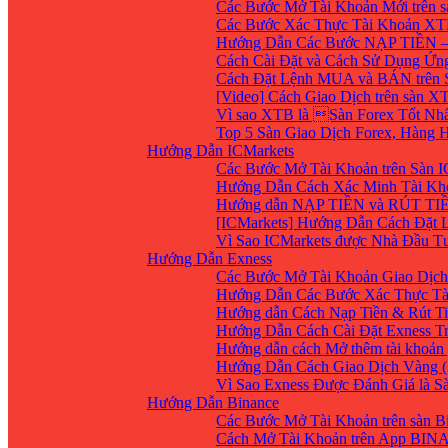
Các Bước Mở Tài Khoản Mới trên 
Các Bước Xác Thực Tài Khoản XT
Hướng Dẫn Các Bước NẠP TIỀN –
Cách Cài Đặt và Cách Sử Dụng Ứ
Cách Đặt Lệnh MUA và BÁN trên 
[Video] Cách Giao Dịch trên sàn XT
Vì sao XTB là Sàn Forex Tốt Nhất
Top 5 Sàn Giao Dịch Forex, Hàng
Hướng Dẫn ICMarkets
Các Bước Mở Tài Khoản trên Sàn IC
Hướng Dẫn Cách Xác Minh Tài Kho
Hướng dẫn NẠP TIỀN và RÚT TIỀN 
[ICMarkets] Hướng Dẫn Cách Đặt Lệ
Vì Sao ICMarkets được Nhà Đầu T
Hướng Dẫn Exness
Các Bước Mở Tài Khoản Giao Dịch 
Hướng Dẫn Các Bước Xác Thực Tà
Hướng dẫn Cách Nạp Tiền & Rút Ti
Hướng Dẫn Cách Cài Đặt Exness Tr
Hướng dẫn cách Mở thêm tài khoản g
Hướng Dẫn Cách Giao Dịch Vàng (
Vì Sao Exness Được Đánh Giá là S
Hướng Dẫn Binance
Các Bước Mở Tài Khoản trên sàn B
Cách Mở Tài Khoản trên App BIN