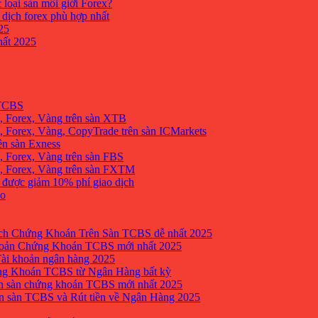
 loại sàn môi giới Forex?
 dịch forex phù hợp nhất
25
ất 2025
 TCBS
, Forex, Vàng trên sàn XTB
 Forex, Vàng, CopyTrade trên sàn ICMarkets
ên sàn Exness
 Forex, Vàng trên sàn FBS
, Forex, Vàng trên sàn FXTM
e được giảm 10% phí giao dịch
no
h Chứng Khoán Trên Sàn TCBS dễ nhất 2025
oản Chứng Khoán TCBS mới nhất 2025
Tài khoản ngân hàng 2025
ng Khoán TCBS từ Ngân Hàng bất kỳ
n sàn chứng khoán TCBS mới nhất 2025
 sàn TCBS và Rút tiền về Ngân Hàng 2025