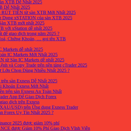
sàn XTB Dễ Nhất 2025
B Dễ Nhất 2025
 RÚT TIỀN từ sàn XTB Mới Nhất 2025
ng Dụng xSTATION của sàn XTB 2025
Sàn XTB mới nhất 2025
B với xStation dễ nhất 2025
 để giao dịch trong năm 2025 ?
 Hoá, Chứng Khoán, … gọi tên XTB
 Markets dễ nhất 2025
ản IC Markets Mới Nhất 2025
từ Sàn IC Markets dễ nhất 2025
nh và Copy Trade trên nền tảng cTrader 2025
ư Lớn Chọn Dùng Nhiều Nhất 2025 ?
trên sàn Exness Dễ Nhất 2025
i Khoản Exness Mới Nhất
ền trên sàn Exness An Toàn Nhất
ader App Để Giao Dịch Forex
iao dịch trên Exness
XAU/USD) trên Ứng dụng Exness Trader
àn Forex Uy Tín Nhất 2025 ?
inance 2025 được giảm 10% phí
ANCE được Giảm 10% Phí Giao Dịch Vĩnh Viễn