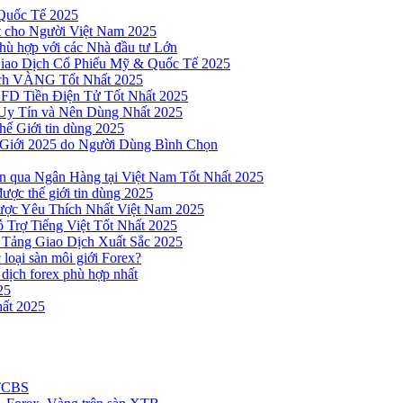
Quốc Tế 2025
t cho Người Việt Nam 2025
hù hợp với các Nhà đầu tư Lớn
Giao Dịch Cổ Phiếu Mỹ & Quốc Tế 2025
ịch VÀNG Tốt Nhất 2025
 CFD Tiền Điện Tử Tốt Nhất 2025
Uy Tín và Nên Dùng Nhất 2025
hế Giới tin dùng 2025
 Giới 2025 do Người Dùng Bình Chọn
n qua Ngân Hàng tại Việt Nam Tốt Nhất 2025
ược thế giới tin dùng 2025
Được Yêu Thích Nhất Việt Nam 2025
 Trợ Tiếng Việt Tốt Nhất 2025
 Tảng Giao Dịch Xuất Sắc 2025
loại sàn môi giới Forex?
 dịch forex phù hợp nhất
25
ất 2025
 TCBS