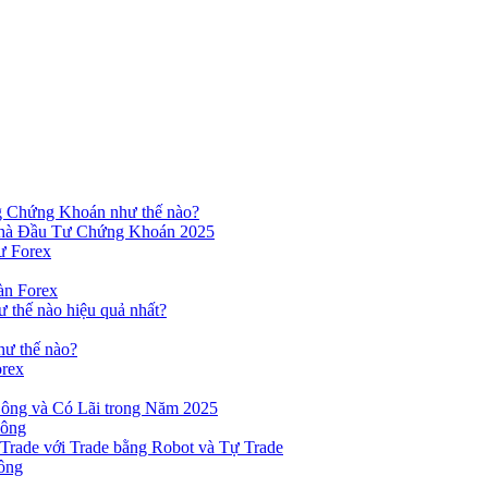
ng Chứng Khoán như thế nào?
hà Đầu Tư Chứng Khoán 2025
ư Forex
àn Forex
ư thế nào hiệu quả nhất?
hư thế nào?
orex
ông và Có Lãi trong Năm 2025
Công
yTrade với Trade bằng Robot và Tự Trade
ông