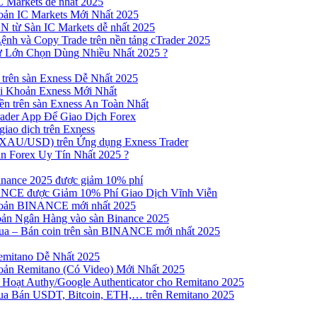
 Markets dễ nhất 2025
ản IC Markets Mới Nhất 2025
từ Sàn IC Markets dễ nhất 2025
nh và Copy Trade trên nền tảng cTrader 2025
ư Lớn Chọn Dùng Nhiều Nhất 2025 ?
trên sàn Exness Dễ Nhất 2025
 Khoản Exness Mới Nhất
n trên sàn Exness An Toàn Nhất
ader App Để Giao Dịch Forex
iao dịch trên Exness
XAU/USD) trên Ứng dụng Exness Trader
n Forex Uy Tín Nhất 2025 ?
inance 2025 được giảm 10% phí
NCE được Giảm 10% Phí Giao Dịch Vĩnh Viễn
oản BINANCE mới nhất 2025
ản Ngân Hàng vào sàn Binance 2025
 Mua – Bán coin trên sàn BINANCE mới nhất 2025
emitano Dễ Nhất 2025
ản Remitano (Có Video) Mới Nhất 2025
Hoạt Authy/Google Authenticator cho Remitano 2025
a Bán USDT, Bitcoin, ETH,… trên Remitano 2025