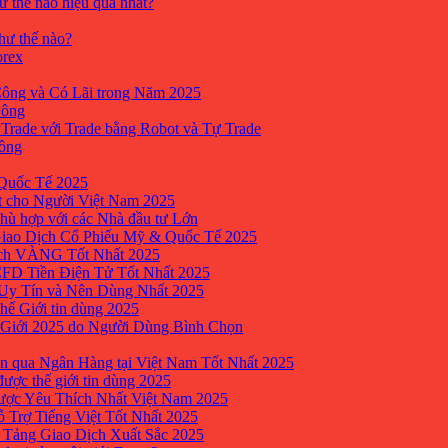
ư thế nào hiệu quả nhất?
như thế nào?
orex
ông và Có Lãi trong Năm 2025
Công
yTrade với Trade bằng Robot và Tự Trade
công
Quốc Tế 2025
t cho Người Việt Nam 2025
hù hợp với các Nhà đầu tư Lớn
Giao Dịch Cổ Phiếu Mỹ & Quốc Tế 2025
ịch VÀNG Tốt Nhất 2025
 CFD Tiền Điện Tử Tốt Nhất 2025
 Uy Tín và Nên Dùng Nhất 2025
hế Giới tin dùng 2025
 Giới 2025 do Người Dùng Bình Chọn
n qua Ngân Hàng tại Việt Nam Tốt Nhất 2025
ược thế giới tin dùng 2025
Được Yêu Thích Nhất Việt Nam 2025
ỗ Trợ Tiếng Việt Tốt Nhất 2025
 Tảng Giao Dịch Xuất Sắc 2025