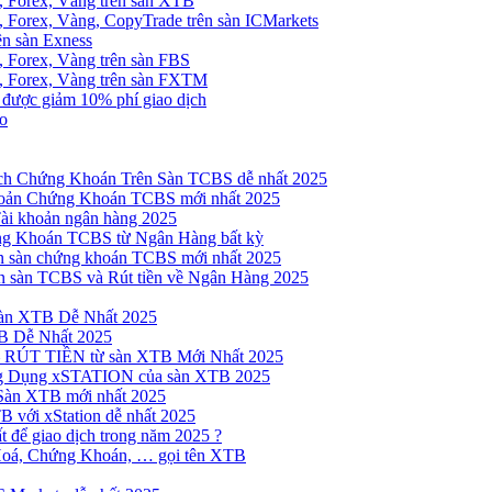
, Forex, Vàng trên sàn XTB
 Forex, Vàng, CopyTrade trên sàn ICMarkets
ên sàn Exness
 Forex, Vàng trên sàn FBS
, Forex, Vàng trên sàn FXTM
e được giảm 10% phí giao dịch
no
h Chứng Khoán Trên Sàn TCBS dễ nhất 2025
oản Chứng Khoán TCBS mới nhất 2025
Tài khoản ngân hàng 2025
ng Khoán TCBS từ Ngân Hàng bất kỳ
n sàn chứng khoán TCBS mới nhất 2025
 sàn TCBS và Rút tiền về Ngân Hàng 2025
sàn XTB Dễ Nhất 2025
B Dễ Nhất 2025
 RÚT TIỀN từ sàn XTB Mới Nhất 2025
ng Dụng xSTATION của sàn XTB 2025
Sàn XTB mới nhất 2025
B với xStation dễ nhất 2025
 để giao dịch trong năm 2025 ?
Hoá, Chứng Khoán, … gọi tên XTB