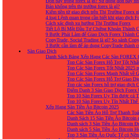
Đòn bẩy trong forex là gì? Sử dụng đòn bẩy nh
Bán khống trên thị trường forex là gì?
Kiếm tiền từ giao dịch trên Thị Trường Forex 
4 loại Lệnh quan trọng cần biết khi giao dịch F
Cách xác định xu hướng Thị Trường Forex
Tiết Lộ Bí Mật Đầu Tư Chứng Khoán Thành C
9 Bước Phải Làm để Giao Dịch Forex Thành 
CopyTrade, Social Trading là gì? So sánh Cop
3 Bước cần làm để áp dụng CopyTrade thành 
Sàn Giao Dịch
Danh Sách Bảng Xếp Hạng Các Sàn FOREX 
Top Các Sàn Forex Hỗ Trợ Tốt Nhấ
Top Các Sàn Forex Tốt Nhất 2025 p
Top Các Sàn Forex Mạnh Nhất về 
Top Các Sàn Forex Hỗ Trợ Giao D
Top các sàn Forex hỗ trợ giao dịch
Điểm Danh 3 Sàn Giao Dịch Forex
Top 10 Sàn Forex Uy Tín được cả T
Top 10 Sàn Forex Uy Tín Nhất Thế
Xếp Hạng Sàn Tiền Ảo Bitcoin 2025
Các Sàn Tiền Ảo Hỗ Trợ Thanh Toá
Danh Sách 15 Sàn Tiền Ảo Bitcoin đ
Danh sách 3 Sàn Tiền Ảo Bitcoin 
Danh sách 5 Sàn Tiền Ảo Bitcoin H
Top 3 Sàn Tiền Ảo Quốc Tế có Nền