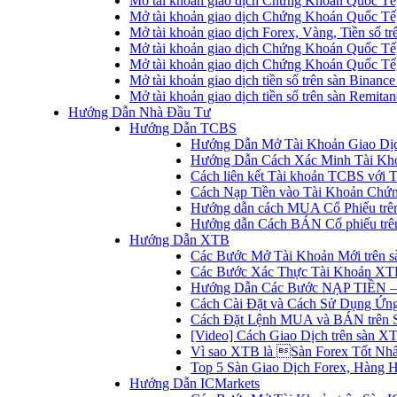
Mở tài khoản giao dịch Chứng Khoán Quốc Tế
Mở tài khoản giao dịch Chứng Khoán Quốc Tế,
Mở tài khoản giao dịch Forex, Vàng, Tiền số tr
Mở tài khoản giao dịch Chứng Khoán Quốc Tế,
Mở tài khoản giao dịch Chứng Khoán Quốc Tế
Mở tài khoản giao dịch tiền số trên sàn Binanc
Mở tài khoản giao dịch tiền số trên sàn Remita
Hướng Dẫn Nhà Đầu Tư
Hướng Dẫn TCBS
Hướng Dẫn Mở Tài Khoản Giao Dịc
Hướng Dẫn Cách Xác Minh Tài Kh
Cách liên kết Tài khoản TCBS với 
Cách Nạp Tiền vào Tài Khoản Chứ
Hướng dẫn cách MUA Cổ Phiếu trê
Hướng dẫn Cách BÁN Cổ phiếu trên
Hướng Dẫn XTB
Các Bước Mở Tài Khoản Mới trên 
Các Bước Xác Thực Tài Khoản XT
Hướng Dẫn Các Bước NẠP TIỀN –
Cách Cài Đặt và Cách Sử Dụng Ứ
Cách Đặt Lệnh MUA và BÁN trên 
[Video] Cách Giao Dịch trên sàn XT
Vì sao XTB là Sàn Forex Tốt Nhất
Top 5 Sàn Giao Dịch Forex, Hàng 
Hướng Dẫn ICMarkets