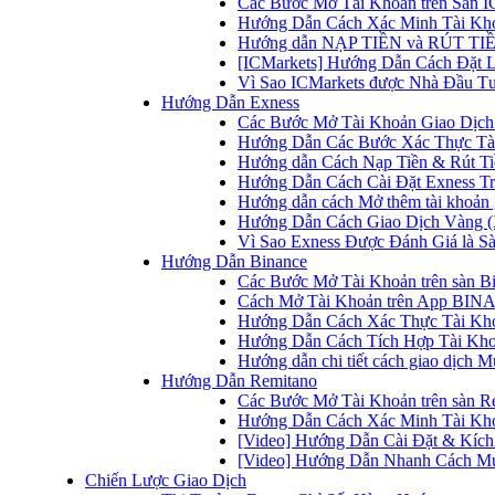
Các Bước Mở Tài Khoản trên Sàn IC
Hướng Dẫn Cách Xác Minh Tài Kho
Hướng dẫn NẠP TIỀN và RÚT TIỀN 
[ICMarkets] Hướng Dẫn Cách Đặt Lệ
Vì Sao ICMarkets được Nhà Đầu T
Hướng Dẫn Exness
Các Bước Mở Tài Khoản Giao Dịch 
Hướng Dẫn Các Bước Xác Thực Tài
Hướng dẫn Cách Nạp Tiền & Rút Tiề
Hướng Dẫn Cách Cài Đặt Exness Tr
Hướng dẫn cách Mở thêm tài khoản g
Hướng Dẫn Cách Giao Dịch Vàng (
Vì Sao Exness Được Đánh Giá là Sà
Hướng Dẫn Binance
Các Bước Mở Tài Khoản trên sàn B
Cách Mở Tài Khoản trên App BINA
Hướng Dẫn Cách Xác Thực Tài Kh
Hướng Dẫn Cách Tích Hợp Tài Kho
Hướng dẫn chi tiết cách giao dịch
Hướng Dẫn Remitano
Các Bước Mở Tài Khoản trên sàn R
Hướng Dẫn Cách Xác Minh Tài Kho
[Video] Hướng Dẫn Cài Đặt & Kích 
[Video] Hướng Dẫn Nhanh Cách Mu
Chiến Lược Giao Dịch