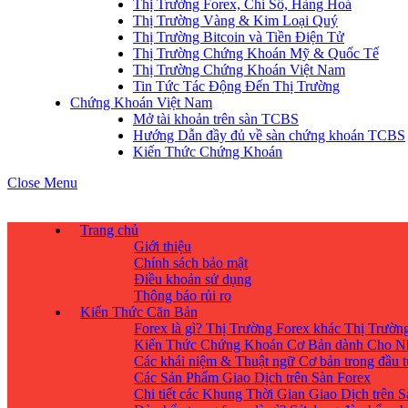
Thị Trường Forex, Chỉ Số, Hàng Hoá
Thị Trường Vàng & Kim Loại Quý
Thị Trường Bitcoin và Tiền Điện Tử
Thị Trường Chứng Khoán Mỹ & Quốc Tế
Thị Trường Chứng Khoán Việt Nam
Tin Tức Tác Động Đến Thị Trường
Chứng Khoán Việt Nam
Mở tài khoản trên sàn TCBS
Hướng Dẫn đầy đủ về sàn chứng khoán TCBS
Kiến Thức Chứng Khoán
Close Menu
Trang chủ
Giới thiệu
Chính sách bảo mật
Điều khoản sử dụng
Thông báo rủi ro
Kiến Thức Căn Bản
Forex là gì? Thị Trường Forex khác Thị Trườ
Kiến Thức Chứng Khoán Cơ Bản dành Cho N
Các khái niệm & Thuật ngữ Cơ bản trong đầu 
Các Sản Phẩm Giao Dịch trên Sàn Forex
Chi tiết các Khung Thời Gian Giao Dịch trên 