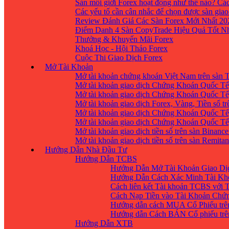
Sàn môi giới Forex hoạt động như thế nào? Các
Các yếu tố cần cân nhắc để chọn được sàn giao
Review Đánh Giá Các Sàn Forex Mới Nhất 20
Điểm Danh 4 Sàn CopyTrade Hiệu Quả Tốt Nh
Thưởng & Khuyến Mãi Forex
Khoá Học - Hội Thảo Forex
Cuộc Thi Giao Dịch Forex
Mở Tài Khoản
Mở tài khoản chứng khoán Việt Nam trên sàn
Mở tài khoản giao dịch Chứng Khoán Quốc Tế
Mở tài khoản giao dịch Chứng Khoán Quốc Tế,
Mở tài khoản giao dịch Forex, Vàng, Tiền số tr
Mở tài khoản giao dịch Chứng Khoán Quốc Tế,
Mở tài khoản giao dịch Chứng Khoán Quốc Tế
Mở tài khoản giao dịch tiền số trên sàn Binanc
Mở tài khoản giao dịch tiền số trên sàn Remita
Hướng Dẫn Nhà Đầu Tư
Hướng Dẫn TCBS
Hướng Dẫn Mở Tài Khoản Giao Dịc
Hướng Dẫn Cách Xác Minh Tài Kh
Cách liên kết Tài khoản TCBS với 
Cách Nạp Tiền vào Tài Khoản Chứ
Hướng dẫn cách MUA Cổ Phiếu trê
Hướng dẫn Cách BÁN Cổ phiếu trên
Hướng Dẫn XTB