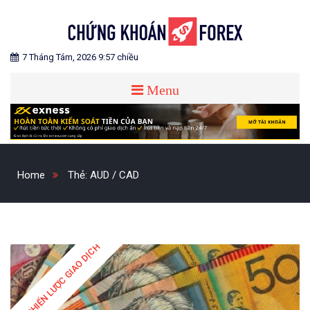
Skip
to
content
Blog chia sẻ về Chứng Khoán và Forex
CHỨNG KHOÁN FOREX
7 Tháng Tám, 2026 9:57 chiều
Menu
Home
Thẻ:
AUD / CAD
CHIẾN LƯỢC GIAO DỊCH