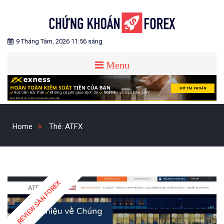
Skip
to
content
Blog chia sẻ về Chứng Khoán và Forex
CHỨNG KHOÁN FOREX
9 Tháng Tám, 2026 11:56 sáng
Menu
Home
Thẻ:
ATFX
REVIEW SÀN FOREX