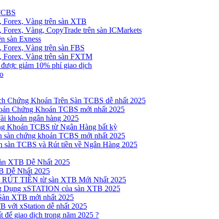
 TCBS
, Forex, Vàng trên sàn XTB
 Forex, Vàng, CopyTrade trên sàn ICMarkets
ên sàn Exness
 Forex, Vàng trên sàn FBS
, Forex, Vàng trên sàn FXTM
e được giảm 10% phí giao dịch
no
h Chứng Khoán Trên Sàn TCBS dễ nhất 2025
oản Chứng Khoán TCBS mới nhất 2025
Tài khoản ngân hàng 2025
ng Khoán TCBS từ Ngân Hàng bất kỳ
n sàn chứng khoán TCBS mới nhất 2025
 sàn TCBS và Rút tiền về Ngân Hàng 2025
sàn XTB Dễ Nhất 2025
B Dễ Nhất 2025
 RÚT TIỀN từ sàn XTB Mới Nhất 2025
ng Dụng xSTATION của sàn XTB 2025
Sàn XTB mới nhất 2025
B với xStation dễ nhất 2025
 để giao dịch trong năm 2025 ?