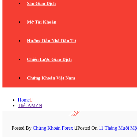
Sàn Giao Dịch
Mở Tài Khoản
Hướng Dẫn Nhà Đầu Tư
Chiến Lược Giao Dịch
Chứng Khoán Việt Nam
Home
Thẻ:
AMZN
Chiến Lược Giao Dịch
Posted By
Chứng Khoán Forex
Posted On
11 Tháng Mười Một