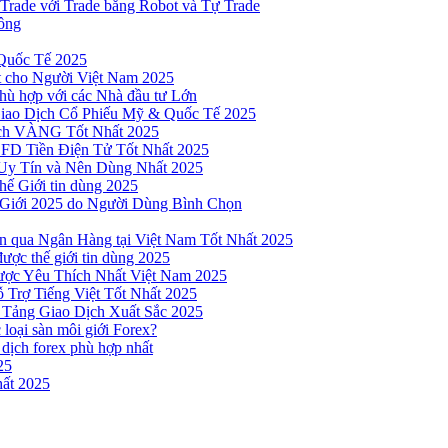
yTrade với Trade bằng Robot và Tự Trade
ông
Quốc Tế 2025
t cho Người Việt Nam 2025
hù hợp với các Nhà đầu tư Lớn
Giao Dịch Cổ Phiếu Mỹ & Quốc Tế 2025
ịch VÀNG Tốt Nhất 2025
 CFD Tiền Điện Tử Tốt Nhất 2025
Uy Tín và Nên Dùng Nhất 2025
hế Giới tin dùng 2025
 Giới 2025 do Người Dùng Bình Chọn
n qua Ngân Hàng tại Việt Nam Tốt Nhất 2025
ược thế giới tin dùng 2025
Được Yêu Thích Nhất Việt Nam 2025
 Trợ Tiếng Việt Tốt Nhất 2025
 Tảng Giao Dịch Xuất Sắc 2025
loại sàn môi giới Forex?
 dịch forex phù hợp nhất
25
ất 2025