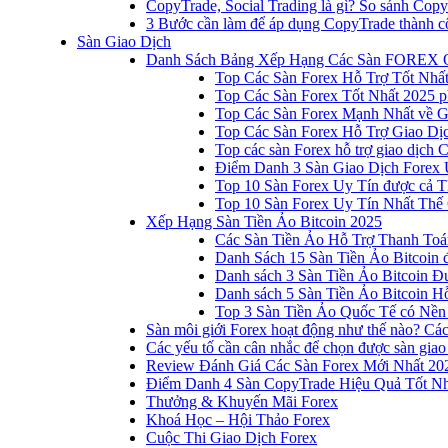
CopyTrade, Social Trading là gì? So sánh Cop
3 Bước cần làm để áp dụng CopyTrade thành c
Sàn Giao Dịch
Danh Sách Bảng Xếp Hạng Các Sàn FOREX 
Top Các Sàn Forex Hỗ Trợ Tốt Nhấ
Top Các Sàn Forex Tốt Nhất 2025 p
Top Các Sàn Forex Mạnh Nhất về 
Top Các Sàn Forex Hỗ Trợ Giao D
Top các sàn Forex hỗ trợ giao dịch
Điểm Danh 3 Sàn Giao Dịch Forex 
Top 10 Sàn Forex Uy Tín được cả T
Top 10 Sàn Forex Uy Tín Nhất Thế
Xếp Hạng Sàn Tiền Ảo Bitcoin 2025
Các Sàn Tiền Ảo Hỗ Trợ Thanh Toá
Danh Sách 15 Sàn Tiền Ảo Bitcoin đ
Danh sách 3 Sàn Tiền Ảo Bitcoin 
Danh sách 5 Sàn Tiền Ảo Bitcoin Hỗ
Top 3 Sàn Tiền Ảo Quốc Tế có Nền
Sàn môi giới Forex hoạt động như thế nào? Các 
Các yếu tố cần cân nhắc để chọn được sàn giao
Review Đánh Giá Các Sàn Forex Mới Nhất 20
Điểm Danh 4 Sàn CopyTrade Hiệu Quả Tốt Nh
Thưởng & Khuyến Mãi Forex
Khoá Học – Hội Thảo Forex
Cuộc Thi Giao Dịch Forex