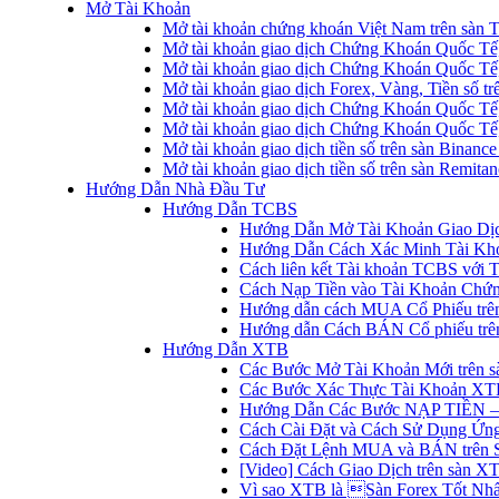
Mở Tài Khoản
Mở tài khoản chứng khoán Việt Nam trên sàn
Mở tài khoản giao dịch Chứng Khoán Quốc Tế
Mở tài khoản giao dịch Chứng Khoán Quốc Tế,
Mở tài khoản giao dịch Forex, Vàng, Tiền số tr
Mở tài khoản giao dịch Chứng Khoán Quốc Tế,
Mở tài khoản giao dịch Chứng Khoán Quốc Tế
Mở tài khoản giao dịch tiền số trên sàn Binanc
Mở tài khoản giao dịch tiền số trên sàn Remita
Hướng Dẫn Nhà Đầu Tư
Hướng Dẫn TCBS
Hướng Dẫn Mở Tài Khoản Giao Dịc
Hướng Dẫn Cách Xác Minh Tài Kh
Cách liên kết Tài khoản TCBS với 
Cách Nạp Tiền vào Tài Khoản Chứ
Hướng dẫn cách MUA Cổ Phiếu trê
Hướng dẫn Cách BÁN Cổ phiếu trên
Hướng Dẫn XTB
Các Bước Mở Tài Khoản Mới trên 
Các Bước Xác Thực Tài Khoản XT
Hướng Dẫn Các Bước NẠP TIỀN –
Cách Cài Đặt và Cách Sử Dụng Ứ
Cách Đặt Lệnh MUA và BÁN trên 
[Video] Cách Giao Dịch trên sàn XT
Vì sao XTB là Sàn Forex Tốt Nhất