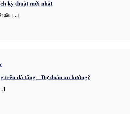
ch kỹ thuật mới nhất
t đầu […]
20
g trên đà tăng – Dự đoán xu hướng?
[…]