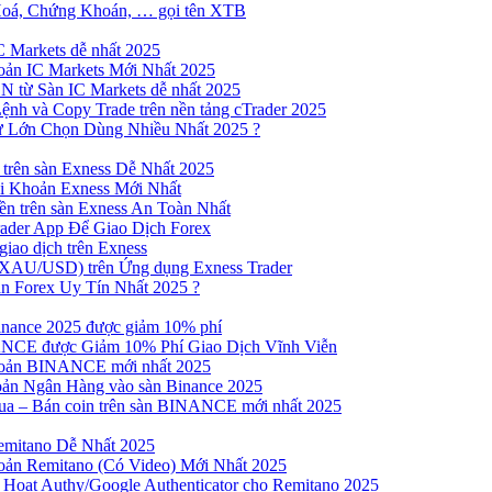
Hoá, Chứng Khoán, … gọi tên XTB
 Markets dễ nhất 2025
ản IC Markets Mới Nhất 2025
từ Sàn IC Markets dễ nhất 2025
nh và Copy Trade trên nền tảng cTrader 2025
ư Lớn Chọn Dùng Nhiều Nhất 2025 ?
trên sàn Exness Dễ Nhất 2025
 Khoản Exness Mới Nhất
n trên sàn Exness An Toàn Nhất
ader App Để Giao Dịch Forex
iao dịch trên Exness
XAU/USD) trên Ứng dụng Exness Trader
n Forex Uy Tín Nhất 2025 ?
inance 2025 được giảm 10% phí
NCE được Giảm 10% Phí Giao Dịch Vĩnh Viễn
oản BINANCE mới nhất 2025
ản Ngân Hàng vào sàn Binance 2025
 Mua – Bán coin trên sàn BINANCE mới nhất 2025
emitano Dễ Nhất 2025
ản Remitano (Có Video) Mới Nhất 2025
Hoạt Authy/Google Authenticator cho Remitano 2025