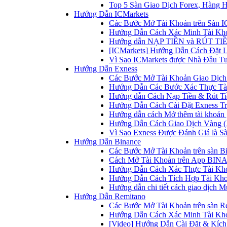
Top 5 Sàn Giao Dịch Forex, Hàng 
Hướng Dẫn ICMarkets
Các Bước Mở Tài Khoản trên Sàn IC
Hướng Dẫn Cách Xác Minh Tài Kho
Hướng dẫn NẠP TIỀN và RÚT TIỀN 
[ICMarkets] Hướng Dẫn Cách Đặt Lệ
Vì Sao ICMarkets được Nhà Đầu T
Hướng Dẫn Exness
Các Bước Mở Tài Khoản Giao Dịch 
Hướng Dẫn Các Bước Xác Thực Tài
Hướng dẫn Cách Nạp Tiền & Rút Tiề
Hướng Dẫn Cách Cài Đặt Exness Tr
Hướng dẫn cách Mở thêm tài khoản g
Hướng Dẫn Cách Giao Dịch Vàng (
Vì Sao Exness Được Đánh Giá là Sà
Hướng Dẫn Binance
Các Bước Mở Tài Khoản trên sàn B
Cách Mở Tài Khoản trên App BINA
Hướng Dẫn Cách Xác Thực Tài Kh
Hướng Dẫn Cách Tích Hợp Tài Kho
Hướng dẫn chi tiết cách giao dịch
Hướng Dẫn Remitano
Các Bước Mở Tài Khoản trên sàn R
Hướng Dẫn Cách Xác Minh Tài Kho
[Video] Hướng Dẫn Cài Đặt & Kích 