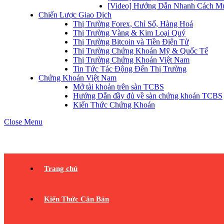
[Video] Hướng Dẫn Nhanh Cách Mu
Chiến Lược Giao Dịch
Thị Trường Forex, Chỉ Số, Hàng Hoá
Thị Trường Vàng & Kim Loại Quý
Thị Trường Bitcoin và Tiền Điện Tử
Thị Trường Chứng Khoán Mỹ & Quốc Tế
Thị Trường Chứng Khoán Việt Nam
Tin Tức Tác Động Đến Thị Trường
Chứng Khoán Việt Nam
Mở tài khoản trên sàn TCBS
Hướng Dẫn đầy đủ về sàn chứng khoán TCBS
Kiến Thức Chứng Khoán
Close Menu
Trang chủ
Kiến Thức Căn Bản