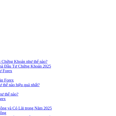
ng Chứng Khoán như thế nào?
hà Đầu Tư Chứng Khoán 2025
ư Forex
àn Forex
ư thế nào hiệu quả nhất?
hư thế nào?
orex
ông và Có Lãi trong Năm 2025
Công