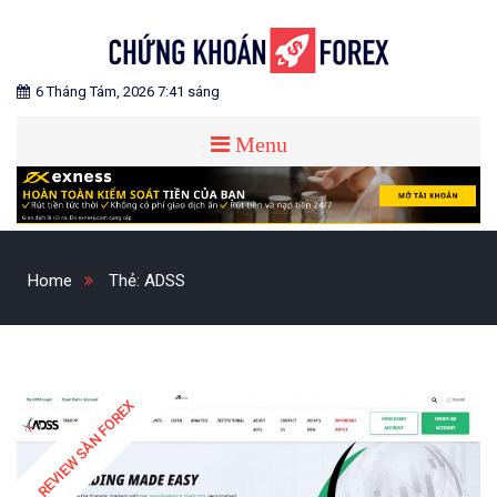
Skip
to
content
Blog chia sẻ về Chứng Khoán và Forex
CHỨNG KHOÁN FOREX
6 Tháng Tám, 2026 7:41 sáng
Menu
Home
Thẻ:
ADSS
REVIEW SÀN FOREX