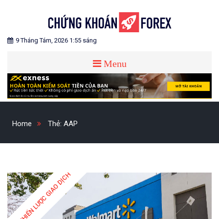
Skip
to
content
Blog chia sẻ về Chứng Khoán và Forex
CHỨNG KHOÁN FOREX
9 Tháng Tám, 2026 1:55 sáng
Menu
Home
Thẻ:
AAP
CHIẾN LƯỢC GIAO DỊCH